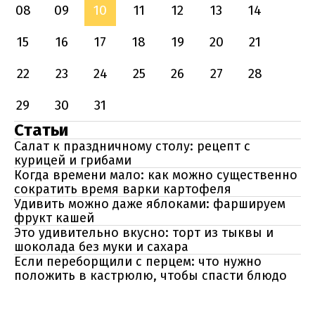
08
09
10
11
12
13
14
15
16
17
18
19
20
21
22
23
24
25
26
27
28
29
30
31
Статьи
Салат к праздничному столу: рецепт с
курицей и грибами
Когда времени мало: как можно существенно
сократить время варки картофеля
Удивить можно даже яблоками: фаршируем
фрукт кашей
Это удивительно вкусно: торт из тыквы и
шоколада без муки и сахара
Если переборщили с перцем: что нужно
положить в кастрюлю, чтобы спасти блюдо