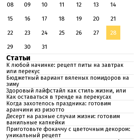
08
09
10
11
12
13
14
15
16
17
18
19
20
21
22
23
24
25
26
27
28
29
30
31
Статьи
К любой начинке: рецепт питы на завтрак
или перекус
Бюджетный вариант вяленых помидоров на
зиму
Здоровый лайфстайл как стиль жизни, или
Как оставаться в тренде на перекусах
Когда захотелось праздника: готовим
аранчини из ризотто
Десерт на разные случаи жизни: готовим
ванильные капкейки
Приготовьте фокаччу с цветочным декором:
уникальный рецепт